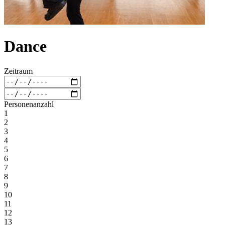
Dance
Zeitraum
Personenanzahl
1
2
3
4
5
6
7
8
9
10
11
12
13