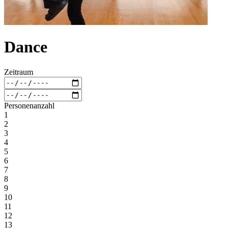
Dance
Zeitraum
Personenanzahl
1
2
3
4
5
6
7
8
9
10
11
12
13