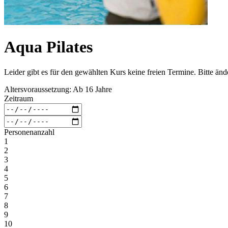
Aqua Pilates
Leider gibt es für den gewählten Kurs keine freien Termine. Bitte än
Altersvoraussetzung: Ab 16 Jahre
Zeitraum
Personenanzahl
1
2
3
4
5
6
7
8
9
10