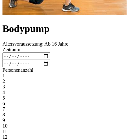
Bodypump
Altersvoraussetzung: Ab 16 Jahre
Zeitraum
Personenanzahl
1
2
3
4
5
6
7
8
9
10
11
12