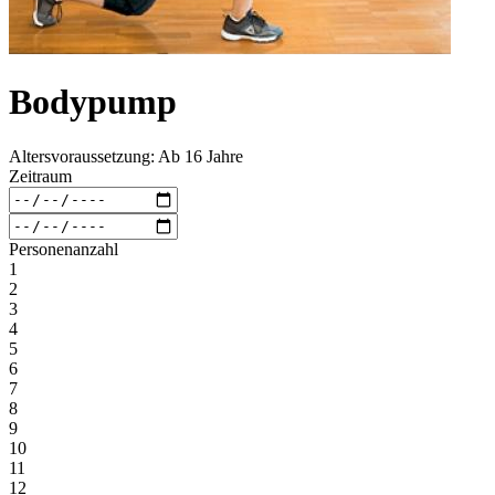
Bodypump
Altersvoraussetzung: Ab 16 Jahre
Zeitraum
Personenanzahl
1
2
3
4
5
6
7
8
9
10
11
12