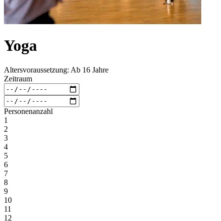
Yoga
Altersvoraussetzung: Ab 16 Jahre
Zeitraum
Personenanzahl
1
2
3
4
5
6
7
8
9
10
11
12