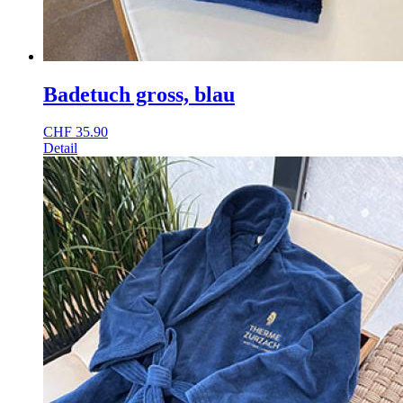
Badetuch gross, blau
CHF
35.90
Detail